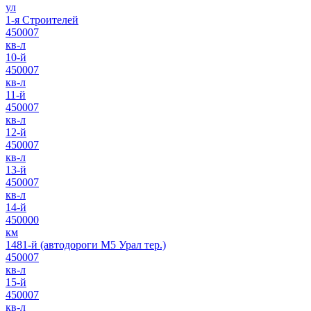
ул
1-я Строителей
450007
кв-л
10-й
450007
кв-л
11-й
450007
кв-л
12-й
450007
кв-л
13-й
450007
кв-л
14-й
450000
км
1481-й (автодороги М5 Урал тер.)
450007
кв-л
15-й
450007
кв-л