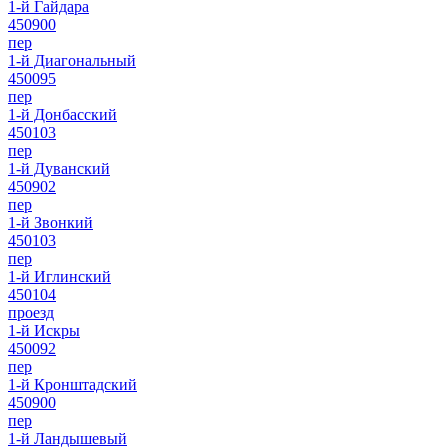
1-й Гайдара
450900
пер
1-й Диагональный
450095
пер
1-й Донбасский
450103
пер
1-й Дуванский
450902
пер
1-й Звонкий
450103
пер
1-й Иглинский
450104
проезд
1-й Искры
450092
пер
1-й Кронштадский
450900
пер
1-й Ландышевый