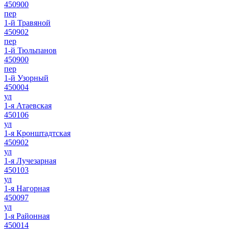
450900
пер
1-й Травяной
450902
пер
1-й Тюльпанов
450900
пер
1-й Узорный
450004
ул
1-я Атаевская
450106
ул
1-я Кронштадтская
450902
ул
1-я Лучезарная
450103
ул
1-я Нагорная
450097
ул
1-я Районная
450014