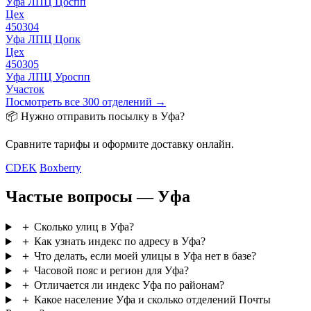
Уфа ЛПЦ Цоспп
Цех
450304
Уфа ЛПЦ Цопк
Цех
450305
Уфа ЛПЦ Уроспп
Участок
Посмотреть все 300 отделений →
📦 Нужно отправить посылку в Уфа?
Сравните тарифы и оформите доставку онлайн.
CDEK
Boxberry
Частые вопросы — Уфа
＋
Сколько улиц в Уфа?
＋
Как узнать индекс по адресу в Уфа?
＋
Что делать, если моей улицы в Уфа нет в базе?
＋
Часовой пояс и регион для Уфа?
＋
Отличается ли индекс Уфа по районам?
＋
Какое население Уфа и сколько отделений Почты