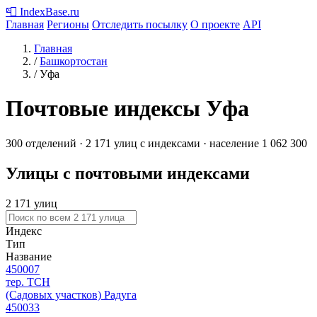
📮
IndexBase
.ru
Главная
Регионы
Отследить посылку
О проекте
API
Главная
/
Башкортостан
/
Уфа
Почтовые индексы Уфа
300 отделений · 2 171 улиц с индексами · население 1 062 300
Улицы с почтовыми индексами
2 171 улиц
Индекс
Тип
Название
450007
тер. ТСН
(Садовых участков) Радуга
450033