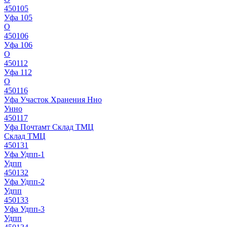
450105
Уфа 105
О
450106
Уфа 106
О
450112
Уфа 112
О
450116
Уфа Участок Хранения Нно
Унно
450117
Уфа Почтамт Склад ТМЦ
Склад ТМЦ
450131
Уфа Удпп-1
Удпп
450132
Уфа Удпп-2
Удпп
450133
Уфа Удпп-3
Удпп