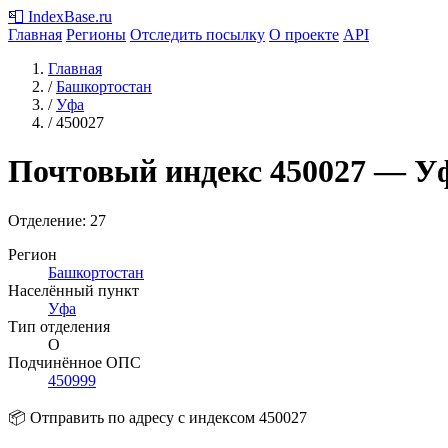
📮
IndexBase
.ru
Главная
Регионы
Отследить посылку
О проекте
API
Главная
/
Башкортостан
/
Уфа
/
450027
Почтовый индекс
450027
— Уф
Отделение: 27
Регион
Башкортостан
Населённый пункт
Уфа
Тип отделения
О
Подчинённое ОПС
450999
📦 Отправить по адресу с индексом 450027