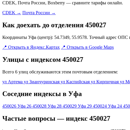
CDEK, Почта России, Boxberry — сравните тарифы онлайн.
CDEK →
Почта России →
Как доехать до отделения 450027
Координаты Уфа (центр): 54.7349, 55.9578. Точный адрес ОПС 
📍 Открыть в Яндекс.Картах
📍 Открыть в Google Maps
Улицы с индексом 450027
Всего 6 улиц обслуживаются этим почтовым отделением:
ул Артема
ул Зианчуринская
ул Каспийская
ул Кирпичная
ул М
Соседние индексы в Уфа
450026
Уфа 26
450028
Уфа 28
450029
Уфа 29
450024
Уфа 24
450
Частые вопросы — индекс 450027