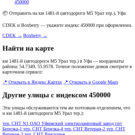
450000
📦 Отправить на км 1481-й (автодороги М5 Урал тер.), Уфа
CDEK и Boxberry — укажите индекс 450000 при оформлении.
CDEK →
Boxberry →
Найти на карте
км 1481-й (автодороги М5 Урал тер.) в Уфа — координаты
района: 54.7349, 55.9578. Точное положение домов смотрите в
карточном сервисе:
📍 Открыть в Яндекс.Картах
📍 Открыть в Google Maps
Другие улицы с индексом 450000
Эти улицы обслуживаются тем же почтовым отделением, что
и км 1481-й (автодороги М5 Урал тер.):
тер. СНТ N1 ОАО Уфимский электроламповый завод
снт
Березка-1
тер. СНТ Березка-4
тер. СНТ Ветеран-2
тер. СНТ
Ветеран-3
тер. СНТ Виктория