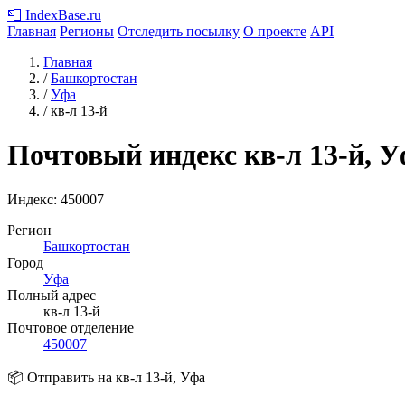
📮
IndexBase
.ru
Главная
Регионы
Отследить посылку
О проекте
API
Главная
/
Башкортостан
/
Уфа
/
кв-л 13-й
Почтовый индекс кв-л 13-й, 
Индекс:
450007
Регион
Башкортостан
Город
Уфа
Полный адрес
кв-л 13-й
Почтовое отделение
450007
📦 Отправить на кв-л 13-й, Уфа