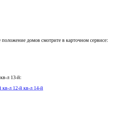
ое положение домов смотрите в карточном сервисе:
кв-л 13-й:
-й
кв-л 12-й
кв-л 14-й