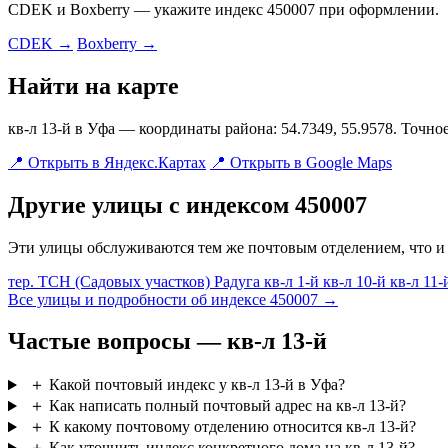
CDEK и Boxberry — укажите индекс 450007 при оформлении.
CDEK →
Boxberry →
Найти на карте
кв-л 13-й в Уфа — координаты района: 54.7349, 55.9578. Точн
📍 Открыть в Яндекс.Картах
📍 Открыть в Google Maps
Другие улицы с индексом 450007
Эти улицы обслуживаются тем же почтовым отделением, что и 
тер. ТСН (Садовых участков) Радуга
кв-л 1-й
кв-л 10-й
кв-л 11
Все улицы и подробности об индексе 450007 →
Частые вопросы — кв-л 13-й
＋
Какой почтовый индекс у кв-л 13-й в Уфа?
＋
Как написать полный почтовый адрес на кв-л 13-й?
＋
К какому почтовому отделению относится кв-л 13-й?
＋
Как уточнить индекс конкретного дома на кв-л 13-й?