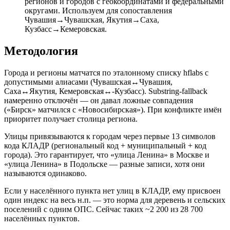
регионов и городов с геокоординатами и федеральными
округами. Используем для сопоставления
Чувашия→Чувашская, Якутия→Саха,
Кузбасс→Кемеровская.
Методология
Города и регионы матчатся по эталонному списку hflabs с
допустимыми алиасами (Чувашская↔Чувашия,
Саха↔Якутия, Кемеровская↔-Кузбасс). Substring-fallback
намеренно отключён — он давал ложные совпадения
(«Бирск» матчился с «Новосибирская»). При конфликте имён
приоритет получает столица региона.
Улицы привязываются к городам через первые 13 символов
кода КЛАДР (региональный код + муниципальный + код
города). Это гарантирует, что «улица Ленина» в Москве и
«улица Ленина» в Подольске — разные записи, хотя они
называются одинаково.
Если у населённого пункта нет улиц в КЛАДР, ему присвоен
один индекс на весь н.п. — это норма для деревень и сельских
поселений с одним ОПС. Сейчас таких ~2 200 из 28 700
населённых пунктов.