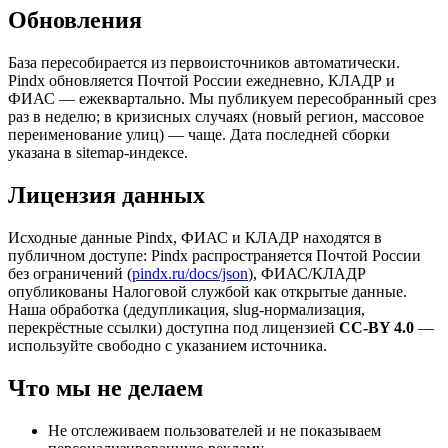
Обновления
База пересобирается из первоисточников автоматически.
Pindx обновляется Почтой России ежедневно, КЛАДР и
ФИАС — ежеквартально. Мы публикуем пересобранный срез
раз в неделю; в кризисных случаях (новый регион, массовое
переименование улиц) — чаще. Дата последней сборки
указана в sitemap-индексе.
Лицензия данных
Исходные данные Pindx, ФИАС и КЛАДР находятся в
публичном доступе: Pindx распространяется Почтой России
без ограничений (
pindx.ru/docs/json
), ФИАС/КЛАДР
опубликованы Налоговой службой как открытые данные.
Наша обработка (дедупликация, slug-нормализация,
перекрёстные ссылки) доступна под лицензией
CC-BY 4.0
—
используйте свободно с указанием источника.
Что мы не делаем
Не отслеживаем пользователей и не показываем