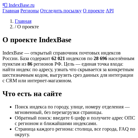
📮
IndexBase
.ru
Главная
Регионы
Отследить посылку
О проекте
API
Главная
/
О проекте
О проекте IndexBase
IndexBase — открытый справочник почтовых индексов
России. База содержит
62 021
индексов по
28 696
населённым
пунктам из
86
регионов РФ. Цель — единая точка входа:
найти индекс по адресу, узнать что скрывается за конкретным
шестизначным кодом, выгрузить срез данных для интеграции
с CRM или интернет-магазином.
Что есть на сайте
Поиск индекса по городу, улице, номеру отделения —
мгновенный, без перезагрузки страницы.
Обратный поиск: введите 6 цифр и получите адрес ОПС
с регионом и ближайшими индексами.
Страница каждого региона: столица, все города, FAQ по
округу.