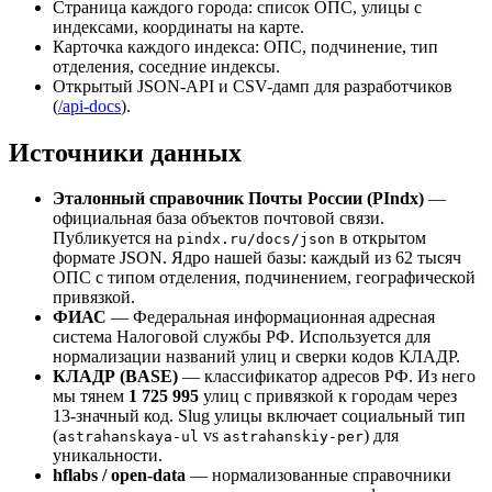
Страница каждого города: список ОПС, улицы с
индексами, координаты на карте.
Карточка каждого индекса: ОПС, подчинение, тип
отделения, соседние индексы.
Открытый JSON-API и CSV-дамп для разработчиков
(
/api-docs
).
Источники данных
Эталонный справочник Почты России (PIndx)
—
официальная база объектов почтовой связи.
Публикуется на
в открытом
pindx.ru/docs/json
формате JSON. Ядро нашей базы: каждый из 62 тысяч
ОПС с типом отделения, подчинением, географической
привязкой.
ФИАС
— Федеральная информационная адресная
система Налоговой службы РФ. Используется для
нормализации названий улиц и сверки кодов КЛАДР.
КЛАДР (BASE)
— классификатор адресов РФ. Из него
мы тянем
1 725 995
улиц с привязкой к городам через
13-значный код. Slug улицы включает социальный тип
(
vs
) для
astrahanskaya-ul
astrahanskiy-per
уникальности.
hflabs / open-data
— нормализованные справочники