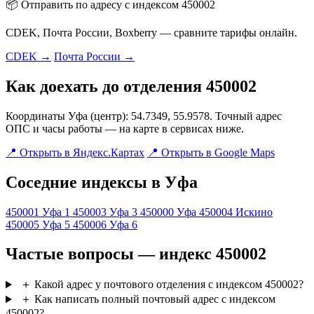
📦 Отправить по адресу с индексом 450002
CDEK, Почта России, Boxberry — сравните тарифы онлайн.
CDEK →
Почта России →
Как доехать до отделения 450002
Координаты Уфа (центр): 54.7349, 55.9578. Точный адрес
ОПС и часы работы — на карте в сервисах ниже.
📍 Открыть в Яндекс.Картах
📍 Открыть в Google Maps
Соседние индексы в Уфа
450001
Уфа 1
450003
Уфа 3
450000
Уфа
450004
Искино
450005
Уфа 5
450006
Уфа 6
Частые вопросы — индекс 450002
＋
Какой адрес у почтового отделения с индексом 450002?
＋
Как написать полный почтовый адрес с индексом
450002?