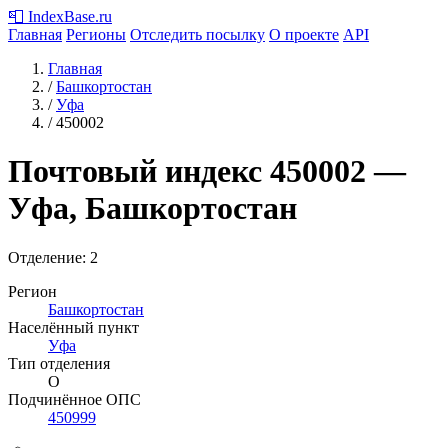
📮
IndexBase
.ru
Главная
Регионы
Отследить посылку
О проекте
API
Главная
/
Башкортостан
/
Уфа
/
450002
Почтовый индекс
450002
—
Уфа, Башкортостан
Отделение: 2
Регион
Башкортостан
Населённый пункт
Уфа
Тип отделения
О
Подчинённое ОПС
450999