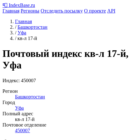
📮
IndexBase
.ru
Главная
Регионы
Отследить посылку
О проекте
API
Главная
/
Башкортостан
/
Уфа
/
кв-л 17-й
Почтовый индекс кв-л 17-й,
Уфа
Индекс:
450007
Регион
Башкортостан
Город
Уфа
Полный адрес
кв-л 17-й
Почтовое отделение
450007