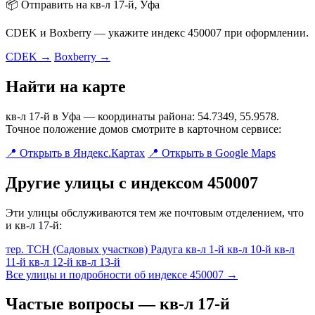
📦 Отправить на кв-л 17-й, Уфа
CDEK и Boxberry — укажите индекс 450007 при оформлении.
CDEK →
Boxberry →
Найти на карте
кв-л 17-й в Уфа — координаты района: 54.7349, 55.9578.
Точное положение домов смотрите в карточном сервисе:
📍 Открыть в Яндекс.Картах
📍 Открыть в Google Maps
Другие улицы с индексом 450007
Эти улицы обслуживаются тем же почтовым отделением, что
и кв-л 17-й:
тер. ТСН (Садовых участков) Радуга
кв-л 1-й
кв-л 10-й
кв-л
11-й
кв-л 12-й
кв-л 13-й
Все улицы и подробности об индексе 450007 →
Частые вопросы — кв-л 17-й