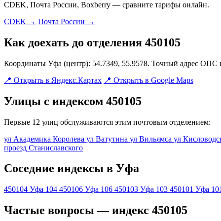
CDEK, Почта России, Boxberry — сравните тарифы онлайн.
CDEK →
Почта России →
Как доехать до отделения 450105
Координаты Уфа (центр): 54.7349, 55.9578. Точный адрес ОПС 
📍 Открыть в Яндекс.Картах
📍 Открыть в Google Maps
Улицы с индексом 450105
Первые 12 улиц обслуживаются этим почтовым отделением:
ул Академика Королева
ул Ватутина
ул Вильямса
ул Кисловодс
проезд Станиславского
Соседние индексы в Уфа
450104
Уфа 104
450106
Уфа 106
450103
Уфа 103
450101
Уфа 10
Частые вопросы — индекс 450105