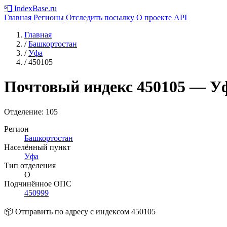
📮
IndexBase
.ru
Главная
Регионы
Отследить посылку
О проекте
API
Главная
/
Башкортостан
/
Уфа
/
450105
Почтовый индекс
450105
— Уф
Отделение: 105
Регион
Башкортостан
Населённый пункт
Уфа
Тип отделения
О
Подчинённое ОПС
450999
📦 Отправить по адресу с индексом 450105