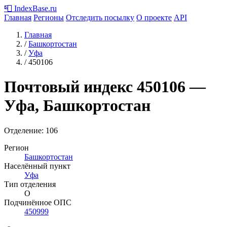
📮
IndexBase
.ru
Главная
Регионы
Отследить посылку
О проекте
API
Главная
/
Башкортостан
/
Уфа
/
450106
Почтовый индекс
450106
—
Уфа, Башкортостан
Отделение: 106
Регион
Башкортостан
Населённый пункт
Уфа
Тип отделения
О
Подчинённое ОПС
450999