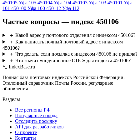
450105
Уфа 105
450104
Уфа 104
450103
Уфа 103
450101
Уфа
101
450100
Уфа 100
450112
Уфа 112
Частые вопросы — индекс 450106
＋
Какой адрес у почтового отделения с индексом 450106?
＋
Как написать полный почтовый адрес с индексом
450106?
＋
Что делать, если посылка с индексом 450106 не пришла?
＋
Что значит «подчинённое ОПС» для индекса 450106?
📮 IndexBase.ru
Полная база почтовых индексов Российской Федерации.
Эталонный справочник Почты России, регулярные
обновления.
Разделы
Все регионы РФ
Популярные города
Отследить посылку
API для разработчиков
О проекте
Контакты