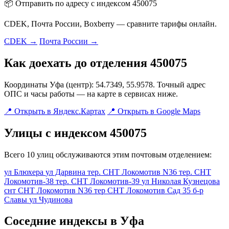
📦 Отправить по адресу с индексом 450075
CDEK, Почта России, Boxberry — сравните тарифы онлайн.
CDEK →
Почта России →
Как доехать до отделения 450075
Координаты Уфа (центр): 54.7349, 55.9578. Точный адрес
ОПС и часы работы — на карте в сервисах ниже.
📍 Открыть в Яндекс.Картах
📍 Открыть в Google Maps
Улицы с индексом 450075
Всего 10 улиц обслуживаются этим почтовым отделением:
ул Блюхера
ул Дарвина
тер. СНТ Локомотив N36
тер. СНТ
Локомотив-38
тер. СНТ Локомотив-39
ул Николая Кузнецова
снт СНТ Локомотив N36
тер СНТ Локомотив Сад 35
б-р
Славы
ул Чудинова
Соседние индексы в Уфа