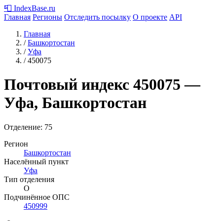
📮
IndexBase
.ru
Главная
Регионы
Отследить посылку
О проекте
API
Главная
/
Башкортостан
/
Уфа
/
450075
Почтовый индекс
450075
—
Уфа, Башкортостан
Отделение: 75
Регион
Башкортостан
Населённый пункт
Уфа
Тип отделения
О
Подчинённое ОПС
450999