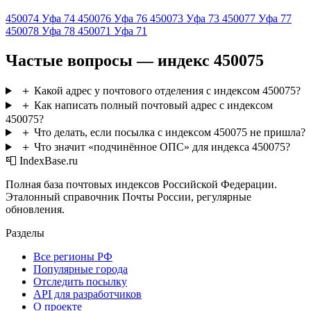
450074
Уфа 74
450076
Уфа 76
450073
Уфа 73
450077
Уфа 77
450078
Уфа 78
450071
Уфа 71
Частые вопросы — индекс 450075
＋
Какой адрес у почтового отделения с индексом 450075?
＋
Как написать полный почтовый адрес с индексом
450075?
＋
Что делать, если посылка с индексом 450075 не пришла?
＋
Что значит «подчинённое ОПС» для индекса 450075?
📮 IndexBase.ru
Полная база почтовых индексов Российской Федерации.
Эталонный справочник Почты России, регулярные
обновления.
Разделы
Все регионы РФ
Популярные города
Отследить посылку
API для разработчиков
О проекте