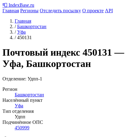
📮
IndexBase
.ru
Главная
Регионы
Отследить посылку
О проекте
API
Главная
/
Башкортостан
/
Уфа
/
450131
Почтовый индекс
450131
—
Уфа, Башкортостан
Отделение: Удпп-1
Регион
Башкортостан
Населённый пункт
Уфа
Тип отделения
Удпп
Подчинённое ОПС
450999