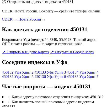
📦 Отправить по адресу с индексом 450131
CDEK, Почта России, Boxberry — сравните тарифы онлайн.
CDEK →
Почта России →
Как доехать до отделения 450131
Координаты Уфа (центр): 54.7349, 55.9578. Точный адрес
ОПС и часы работы — на карте в сервисах ниже.
📍 Открыть в Яндекс.Картах
📍 Открыть в Google Maps
Соседние индексы в Уфа
450132
Уфа Удпп-2
450133
Уфа Удпп-3
450134
Уфа Удпп-4
450135
Уфа Удпп-5
450136
Уфа Удпп-6
450137
Уфа Удпп-7
Частые вопросы — индекс 450131
＋
Какой адрес у почтового отделения с индексом 450131?
＋
Как написать полный почтовый адрес с индексом
450131?