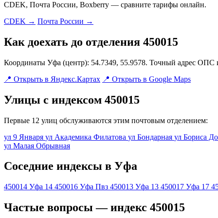
CDEK, Почта России, Boxberry — сравните тарифы онлайн.
CDEK →
Почта России →
Как доехать до отделения 450015
Координаты Уфа (центр): 54.7349, 55.9578. Точный адрес ОПС 
📍 Открыть в Яндекс.Картах
📍 Открыть в Google Maps
Улицы с индексом 450015
Первые 12 улиц обслуживаются этим почтовым отделением:
ул 9 Января
ул Академика Филатова
ул Бондарная
ул Бориса Д
ул Малая Обрывная
Соседние индексы в Уфа
450014
Уфа 14
450016
Уфа Пвз
450013
Уфа 13
450017
Уфа 17
4
Частые вопросы — индекс 450015