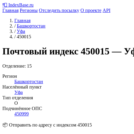
📮
IndexBase
.ru
Главная
Регионы
Отследить посылку
О проекте
API
Главная
/
Башкортостан
/
Уфа
/
450015
Почтовый индекс
450015
— Уф
Отделение: 15
Регион
Башкортостан
Населённый пункт
Уфа
Тип отделения
О
Подчинённое ОПС
450999
📦 Отправить по адресу с индексом 450015