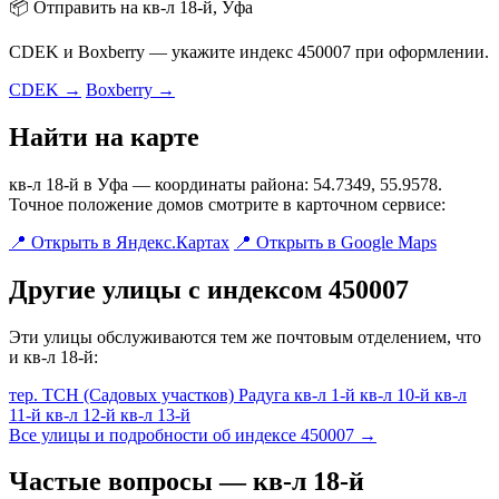
📦 Отправить на кв-л 18-й, Уфа
CDEK и Boxberry — укажите индекс 450007 при оформлении.
CDEK →
Boxberry →
Найти на карте
кв-л 18-й в Уфа — координаты района: 54.7349, 55.9578.
Точное положение домов смотрите в карточном сервисе:
📍 Открыть в Яндекс.Картах
📍 Открыть в Google Maps
Другие улицы с индексом 450007
Эти улицы обслуживаются тем же почтовым отделением, что
и кв-л 18-й:
тер. ТСН (Садовых участков) Радуга
кв-л 1-й
кв-л 10-й
кв-л
11-й
кв-л 12-й
кв-л 13-й
Все улицы и подробности об индексе 450007 →
Частые вопросы — кв-л 18-й