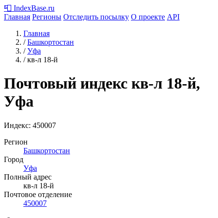
📮
IndexBase
.ru
Главная
Регионы
Отследить посылку
О проекте
API
Главная
/
Башкортостан
/
Уфа
/
кв-л 18-й
Почтовый индекс кв-л 18-й,
Уфа
Индекс:
450007
Регион
Башкортостан
Город
Уфа
Полный адрес
кв-л 18-й
Почтовое отделение
450007