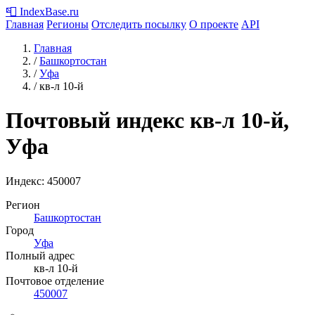
📮
IndexBase
.ru
Главная
Регионы
Отследить посылку
О проекте
API
Главная
/
Башкортостан
/
Уфа
/
кв-л 10-й
Почтовый индекс кв-л 10-й,
Уфа
Индекс:
450007
Регион
Башкортостан
Город
Уфа
Полный адрес
кв-л 10-й
Почтовое отделение
450007