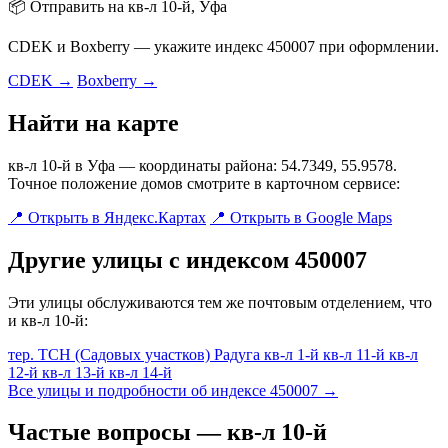
📦 Отправить на кв-л 10-й, Уфа
CDEK и Boxberry — укажите индекс 450007 при оформлении.
CDEK →
Boxberry →
Найти на карте
кв-л 10-й в Уфа — координаты района: 54.7349, 55.9578.
Точное положение домов смотрите в карточном сервисе:
📍 Открыть в Яндекс.Картах
📍 Открыть в Google Maps
Другие улицы с индексом 450007
Эти улицы обслуживаются тем же почтовым отделением, что
и кв-л 10-й:
тер. ТСН (Садовых участков) Радуга
кв-л 1-й
кв-л 11-й
кв-л
12-й
кв-л 13-й
кв-л 14-й
Все улицы и подробности об индексе 450007 →
Частые вопросы — кв-л 10-й