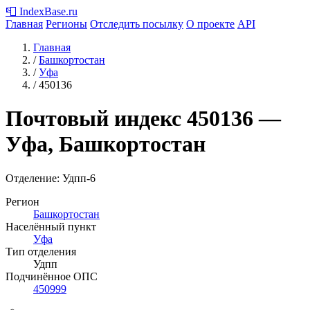
📮
IndexBase
.ru
Главная
Регионы
Отследить посылку
О проекте
API
Главная
/
Башкортостан
/
Уфа
/
450136
Почтовый индекс
450136
—
Уфа, Башкортостан
Отделение: Удпп-6
Регион
Башкортостан
Населённый пункт
Уфа
Тип отделения
Удпп
Подчинённое ОПС
450999