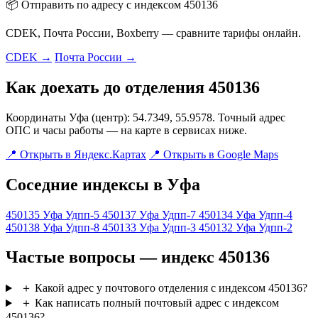
📦 Отправить по адресу с индексом 450136
CDEK, Почта России, Boxberry — сравните тарифы онлайн.
CDEK →
Почта России →
Как доехать до отделения 450136
Координаты Уфа (центр): 54.7349, 55.9578. Точный адрес
ОПС и часы работы — на карте в сервисах ниже.
📍 Открыть в Яндекс.Картах
📍 Открыть в Google Maps
Соседние индексы в Уфа
450135
Уфа Удпп-5
450137
Уфа Удпп-7
450134
Уфа Удпп-4
450138
Уфа Удпп-8
450133
Уфа Удпп-3
450132
Уфа Удпп-2
Частые вопросы — индекс 450136
＋
Какой адрес у почтового отделения с индексом 450136?
＋
Как написать полный почтовый адрес с индексом
450136?