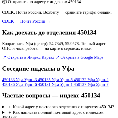
📦 Отправить по адресу с индексом 450134
CDEK, Почта России, Boxberry — сравните тарифы онлайн.
CDEK →
Почта России →
Как доехать до отделения 450134
Координаты Уфа (центр): 54.7349, 55.9578. Точный адрес
ОПС и часы работы — на карте в сервисах ниже.
📍 Открыть в Яндекс.Картах
📍 Открыть в Google Maps
Соседние индексы в Уфа
450133
Уфа Удпп-3
450135
Уфа Удпп-5
450132
Уфа Удпп-2
450136
Уфа Удпп-6
450131
Уфа Удпп-1
450137
Уфа Удпп-7
Частые вопросы — индекс 450134
＋
Какой адрес у почтового отделения с индексом 450134?
＋
Как написать полный почтовый адрес с индексом
450134?