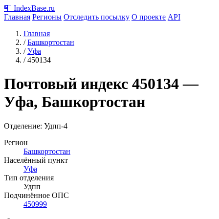
📮
IndexBase
.ru
Главная
Регионы
Отследить посылку
О проекте
API
Главная
/
Башкортостан
/
Уфа
/
450134
Почтовый индекс
450134
—
Уфа, Башкортостан
Отделение: Удпп-4
Регион
Башкортостан
Населённый пункт
Уфа
Тип отделения
Удпп
Подчинённое ОПС
450999