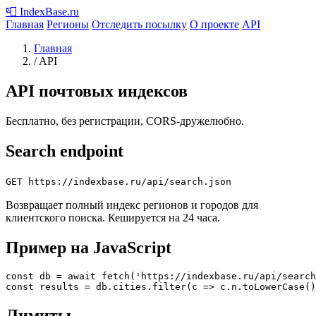
📮
IndexBase
.ru
Главная
Регионы
Отследить посылку
О проекте
API
Главная
/
API
API почтовых индексов
Бесплатно, без регистрации, CORS-дружелюбно.
Search endpoint
GET https://indexbase.ru/api/search.json
Возвращает полный индекс регионов и городов для
клиентского поиска. Кешируется на 24 часа.
Пример на JavaScript
const db = await fetch('https://indexbase.ru/api/search
const results = db.cities.filter(c => c.n.toLowerCase()
Лимиты