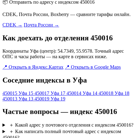
📦 Отправить по адресу с индексом 450016
CDEK, Почта России, Boxberry — сравните тарифы онлайн.
CDEK →
Почта России →
Как доехать до отделения 450016
Координаты Уфа (центр): 54.7349, 55.9578. Точный адрес
ОПС и часы работы — на карте в сервисах ниже.
📍 Открыть в Яндекс.Картах
📍 Открыть в Google Maps
Соседние индексы в Уфа
450015
Уфа 15
450017
Уфа 17
450014
Уфа 14
450018
Уфа 18
450013
Уфа 13
450019
Уфа 19
Частые вопросы — индекс 450016
＋
Какой адрес у почтового отделения с индексом 450016?
＋
Как написать полный почтовый адрес с индексом
450016?