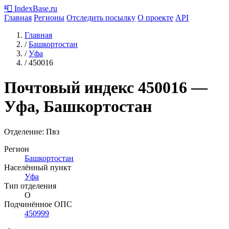
📮
IndexBase
.ru
Главная
Регионы
Отследить посылку
О проекте
API
Главная
/
Башкортостан
/
Уфа
/
450016
Почтовый индекс
450016
—
Уфа, Башкортостан
Отделение: Пвз
Регион
Башкортостан
Населённый пункт
Уфа
Тип отделения
О
Подчинённое ОПС
450999