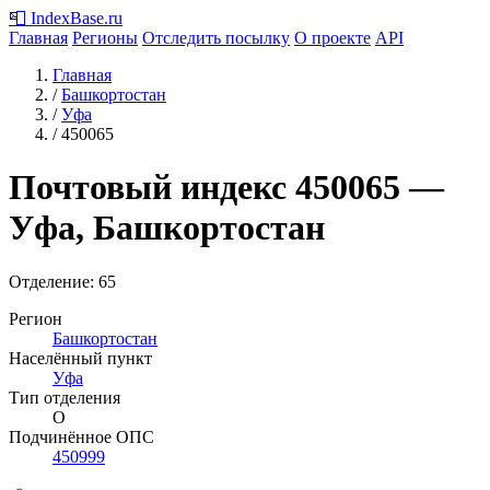
📮
IndexBase
.ru
Главная
Регионы
Отследить посылку
О проекте
API
Главная
/
Башкортостан
/
Уфа
/
450065
Почтовый индекс
450065
—
Уфа, Башкортостан
Отделение: 65
Регион
Башкортостан
Населённый пункт
Уфа
Тип отделения
О
Подчинённое ОПС
450999