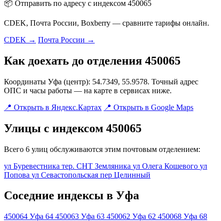
📦 Отправить по адресу с индексом 450065
CDEK, Почта России, Boxberry — сравните тарифы онлайн.
CDEK →
Почта России →
Как доехать до отделения 450065
Координаты Уфа (центр): 54.7349, 55.9578. Точный адрес
ОПС и часы работы — на карте в сервисах ниже.
📍 Открыть в Яндекс.Картах
📍 Открыть в Google Maps
Улицы с индексом 450065
Всего 6 улиц обслуживаются этим почтовым отделением:
ул Буревестника
тер. СНТ Земляника
ул Олега Кошевого
ул
Попова
ул Севастопольская
пер Целинный
Соседние индексы в Уфа
450064
Уфа 64
450063
Уфа 63
450062
Уфа 62
450068
Уфа 68