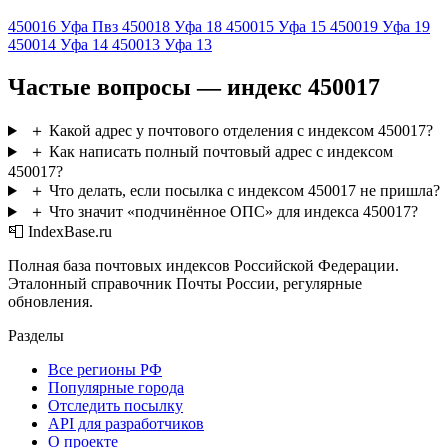
450016
Уфа Пвз
450018
Уфа 18
450015
Уфа 15
450019
Уфа 19
450014
Уфа 14
450013
Уфа 13
Частые вопросы — индекс 450017
＋
Какой адрес у почтового отделения с индексом 450017?
＋
Как написать полный почтовый адрес с индексом
450017?
＋
Что делать, если посылка с индексом 450017 не пришла?
＋
Что значит «подчинённое ОПС» для индекса 450017?
📮 IndexBase.ru
Полная база почтовых индексов Российской Федерации.
Эталонный справочник Почты России, регулярные
обновления.
Разделы
Все регионы РФ
Популярные города
Отследить посылку
API для разработчиков
О проекте