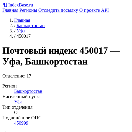
📮
IndexBase
.ru
Главная
Регионы
Отследить посылку
О проекте
API
Главная
/
Башкортостан
/
Уфа
/
450017
Почтовый индекс
450017
—
Уфа, Башкортостан
Отделение: 17
Регион
Башкортостан
Населённый пункт
Уфа
Тип отделения
О
Подчинённое ОПС
450999