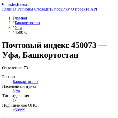
📮
IndexBase
.ru
Главная
Регионы
Отследить посылку
О проекте
API
Главная
/
Башкортостан
/
Уфа
/
450073
Почтовый индекс
450073
—
Уфа, Башкортостан
Отделение: 73
Регион
Башкортостан
Населённый пункт
Уфа
Тип отделения
О
Подчинённое ОПС
450999