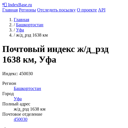
📮
IndexBase
.ru
Главная
Регионы
Отследить посылку
О проекте
API
Главная
/
Башкортостан
/
Уфа
/
ж/д_рзд 1638 км
Почтовый индекс ж/д_рзд
1638 км, Уфа
Индекс:
450030
Регион
Башкортостан
Город
Уфа
Полный адрес
ж/д_рзд 1638 км
Почтовое отделение
450030