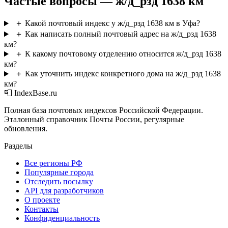
Частые вопросы — ж/д_рзд 1638 км
＋
Какой почтовый индекс у ж/д_рзд 1638 км в Уфа?
＋
Как написать полный почтовый адрес на ж/д_рзд 1638
км?
＋
К какому почтовому отделению относится ж/д_рзд 1638
км?
＋
Как уточнить индекс конкретного дома на ж/д_рзд 1638
км?
📮 IndexBase.ru
Полная база почтовых индексов Российской Федерации.
Эталонный справочник Почты России, регулярные
обновления.
Разделы
Все регионы РФ
Популярные города
Отследить посылку
API для разработчиков
О проекте
Контакты
Конфиденциальность