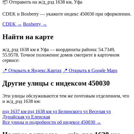
📦 Отправить на ж/д_рзд 1638 км, Уфа
CDEK и Boxberry — укажите индекс 450030 при оформлении.
CDEK →
Boxberry →
Найти на карте
ж/д_рзд 1638 км в Уфа — координаты района: 54.7349,
55.9578. Точное положение домов смотрите в карточном
сервисе:
📍 Открыть в Яндекс.Картах
📍 Открыть в Google Maps
Другие улицы с индексом 450030
Эти улицы обслуживаются тем же почтовым отделением, что
и ж/д_рзд 1638 км:
рзд 1637 км
рзд 1638 км
ул Белинского
ул Веселая
ул
Дунайская
ул Еленская
Все улицы и подробности об индексе 450030 →