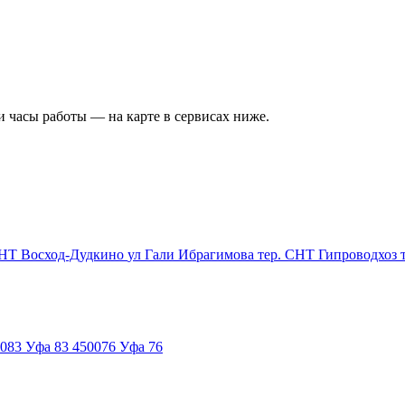
и часы работы — на карте в сервисах ниже.
СНТ Восход-Дудкино
ул Гали Ибрагимова
тер. СНТ Гипроводхоз
083
Уфа 83
450076
Уфа 76