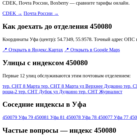
CDEK, Почта России, Boxberry — сравните тарифы онлайн.
CDEK →
Почта России →
Как доехать до отделения 450080
Координаты Уфа (центр): 54.7349, 55.9578. Точный адрес ОПС 
📍 Открыть в Яндекс.Картах
📍 Открыть в Google Maps
Улицы с индексом 450080
Первые 12 улиц обслуживаются этим почтовым отделением:
тер. СНТ 8 Марта
тер. СНТ 8 Марта
ул Верхнее Дудкино
тер. 
роща-2
тер. СНТ Дубок
ул Дудкино
тер. СНТ Журналист
Соседние индексы в Уфа
450079
Уфа 79
450081
Уфа 81
450078
Уфа 78
450077
Уфа 77
450
Частые вопросы — индекс 450080