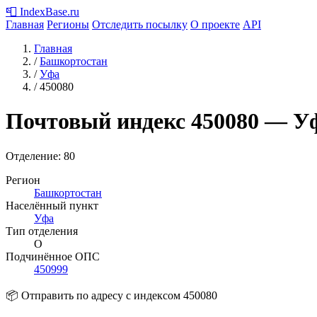
📮
IndexBase
.ru
Главная
Регионы
Отследить посылку
О проекте
API
Главная
/
Башкортостан
/
Уфа
/
450080
Почтовый индекс
450080
— Уф
Отделение: 80
Регион
Башкортостан
Населённый пункт
Уфа
Тип отделения
О
Подчинённое ОПС
450999
📦 Отправить по адресу с индексом 450080