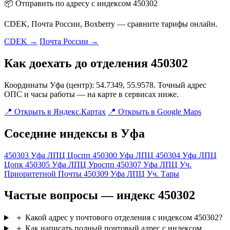
📦 Отправить по адресу с индексом 450302
CDEK, Почта России, Boxberry — сравните тарифы онлайн.
CDEK →
Почта России →
Как доехать до отделения 450302
Координаты Уфа (центр): 54.7349, 55.9578. Точный адрес
ОПС и часы работы — на карте в сервисах ниже.
📍 Открыть в Яндекс.Картах
📍 Открыть в Google Maps
Соседние индексы в Уфа
450303
Уфа ЛПЦ Цоспп
450300
Уфа ЛПЦ
450304
Уфа ЛПЦ
Цопк
450305
Уфа ЛПЦ Уроспп
450307
Уфа ЛПЦ Уч.
Приоритетной Почты
450309
Уфа ЛПЦ Уч. Тары
Частые вопросы — индекс 450302
＋
Какой адрес у почтового отделения с индексом 450302?
＋
Как написать полный почтовый адрес с индексом