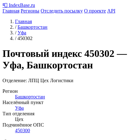
📮
IndexBase
.ru
Главная
Регионы
Отследить посылку
О проекте
API
Главная
/
Башкортостан
/
Уфа
/
450302
Почтовый индекс
450302
—
Уфа, Башкортостан
Отделение: ЛПЦ Цех Логистики
Регион
Башкортостан
Населённый пункт
Уфа
Тип отделения
Цех
Подчинённое ОПС
450300