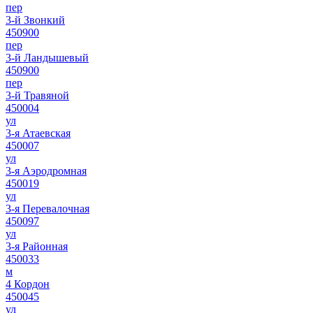
пер
3-й Звонкий
450900
пер
3-й Ландышевый
450900
пер
3-й Травяной
450004
ул
3-я Атаевская
450007
ул
3-я Аэродромная
450019
ул
3-я Перевалочная
450097
ул
3-я Районная
450033
м
4 Кордон
450045
ул