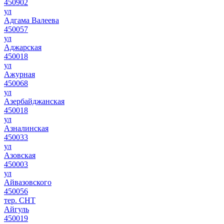
450902
ул
Адгама Валеева
450057
ул
Аджарская
450018
ул
Ажурная
450068
ул
Азербайджанская
450018
ул
Азналинская
450033
ул
Азовская
450003
ул
Айвазовского
450056
тер. СНТ
Айгуль
450019