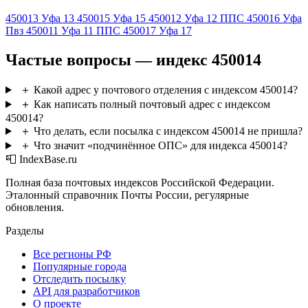
450013
Уфа 13
450015
Уфа 15
450012
Уфа 12 ППС
450016
Уфа
Пвз
450011
Уфа 11 ППС
450017
Уфа 17
Частые вопросы — индекс 450014
＋
Какой адрес у почтового отделения с индексом 450014?
＋
Как написать полный почтовый адрес с индексом
450014?
＋
Что делать, если посылка с индексом 450014 не пришла?
＋
Что значит «подчинённое ОПС» для индекса 450014?
📮 IndexBase.ru
Полная база почтовых индексов Российской Федерации.
Эталонный справочник Почты России, регулярные
обновления.
Разделы
Все регионы РФ
Популярные города
Отследить посылку
API для разработчиков
О проекте