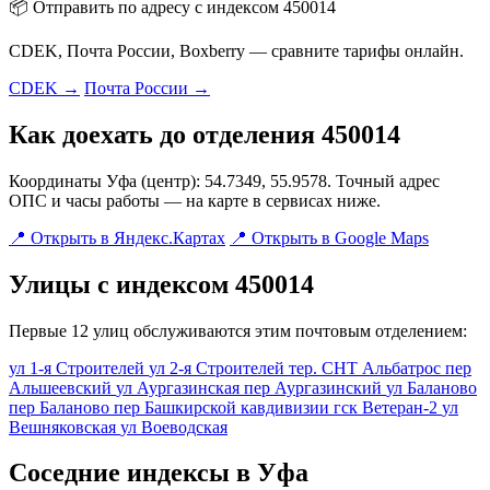
📦 Отправить по адресу с индексом 450014
CDEK, Почта России, Boxberry — сравните тарифы онлайн.
CDEK →
Почта России →
Как доехать до отделения 450014
Координаты Уфа (центр): 54.7349, 55.9578. Точный адрес
ОПС и часы работы — на карте в сервисах ниже.
📍 Открыть в Яндекс.Картах
📍 Открыть в Google Maps
Улицы с индексом 450014
Первые 12 улиц обслуживаются этим почтовым отделением:
ул 1-я Строителей
ул 2-я Строителей
тер. СНТ Альбатрос
пер
Альшеевский
ул Аургазинская
пер Аургазинский
ул Баланово
пер Баланово
пер Башкирской кавдивизии
гск Ветеран-2
ул
Вешняковская
ул Воеводская
Соседние индексы в Уфа