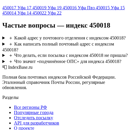
450017
Уфа 17
450019
Уфа 19
450016
Уфа Пвз
450015
Уфа 15
450014
Уфа 14
450022
Уфа 22
Частые вопросы — индекс 450018
＋
Какой адрес у почтового отделения с индексом 450018?
＋
Как написать полный почтовый адрес с индексом
450018?
＋
Что делать, если посылка с индексом 450018 не пришла?
＋
Что значит «подчинённое ОПС» для индекса 450018?
📮 IndexBase.ru
Полная база почтовых индексов Российской Федерации.
Эталонный справочник Почты России, регулярные
обновления.
Разделы
Все регионы РФ
Популярные города
Отследить посылку
API для разработчиков
О проекте