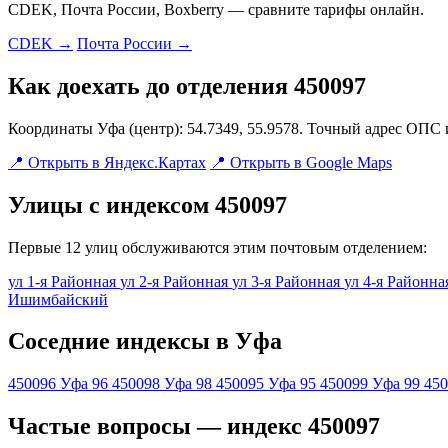
CDEK, Почта России, Boxberry — сравните тарифы онлайн.
CDEK →
Почта России →
Как доехать до отделения 450097
Координаты Уфа (центр): 54.7349, 55.9578. Точный адрес ОПС 
📍 Открыть в Яндекс.Картах
📍 Открыть в Google Maps
Улицы с индексом 450097
Первые 12 улиц обслуживаются этим почтовым отделением:
ул 1-я Районная
ул 2-я Районная
ул 3-я Районная
ул 4-я Районн
Ишимбайский
Соседние индексы в Уфа
450096
Уфа 96
450098
Уфа 98
450095
Уфа 95
450099
Уфа 99
450
Частые вопросы — индекс 450097