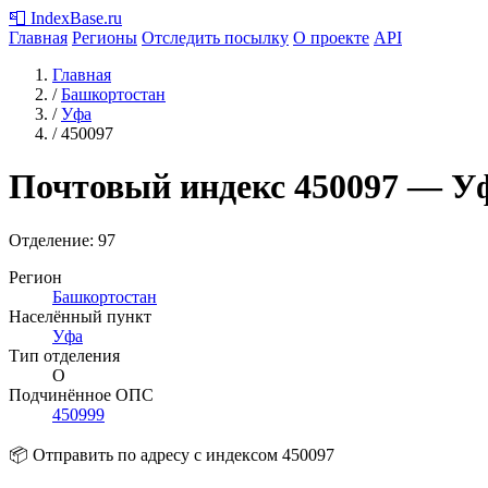
📮
IndexBase
.ru
Главная
Регионы
Отследить посылку
О проекте
API
Главная
/
Башкортостан
/
Уфа
/
450097
Почтовый индекс
450097
— Уф
Отделение: 97
Регион
Башкортостан
Населённый пункт
Уфа
Тип отделения
О
Подчинённое ОПС
450999
📦 Отправить по адресу с индексом 450097