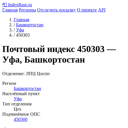
📮
IndexBase
.ru
Главная
Регионы
Отследить посылку
О проекте
API
Главная
/
Башкортостан
/
Уфа
/
450303
Почтовый индекс
450303
—
Уфа, Башкортостан
Отделение: ЛПЦ Цоспп
Регион
Башкортостан
Населённый пункт
Уфа
Тип отделения
Цех
Подчинённое ОПС
450300