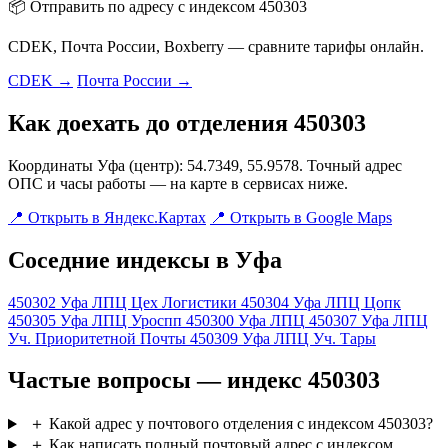
📦 Отправить по адресу с индексом 450303
CDEK, Почта России, Boxberry — сравните тарифы онлайн.
CDEK →
Почта России →
Как доехать до отделения 450303
Координаты Уфа (центр): 54.7349, 55.9578. Точный адрес
ОПС и часы работы — на карте в сервисах ниже.
📍 Открыть в Яндекс.Картах
📍 Открыть в Google Maps
Соседние индексы в Уфа
450302
Уфа ЛПЦ Цех Логистики
450304
Уфа ЛПЦ Цопк
450305
Уфа ЛПЦ Уроспп
450300
Уфа ЛПЦ
450307
Уфа ЛПЦ
Уч. Приоритетной Почты
450309
Уфа ЛПЦ Уч. Тары
Частые вопросы — индекс 450303
＋
Какой адрес у почтового отделения с индексом 450303?
＋
Как написать полный почтовый адрес с индексом