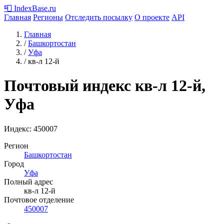
📮
IndexBase
.ru
Главная
Регионы
Отследить посылку
О проекте
API
Главная
/
Башкортостан
/
Уфа
/
кв-л 12-й
Почтовый индекс кв-л 12-й,
Уфа
Индекс:
450007
Регион
Башкортостан
Город
Уфа
Полный адрес
кв-л 12-й
Почтовое отделение
450007