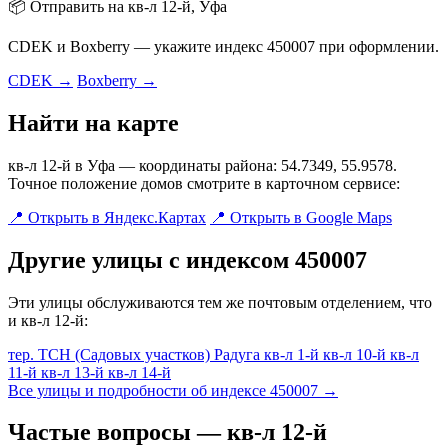
📦 Отправить на кв-л 12-й, Уфа
CDEK и Boxberry — укажите индекс 450007 при оформлении.
CDEK →
Boxberry →
Найти на карте
кв-л 12-й в Уфа — координаты района: 54.7349, 55.9578.
Точное положение домов смотрите в карточном сервисе:
📍 Открыть в Яндекс.Картах
📍 Открыть в Google Maps
Другие улицы с индексом 450007
Эти улицы обслуживаются тем же почтовым отделением, что
и кв-л 12-й:
тер. ТСН (Садовых участков) Радуга
кв-л 1-й
кв-л 10-й
кв-л
11-й
кв-л 13-й
кв-л 14-й
Все улицы и подробности об индексе 450007 →
Частые вопросы — кв-л 12-й