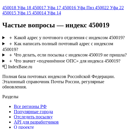
450018
Уфа 18
450017
Уфа 17
450016
Уфа Пвз
450022
Уфа 22
450015
Уфа 15
450014
Уфа 14
Частые вопросы — индекс 450019
＋
Какой адрес у почтового отделения с индексом 450019?
＋
Как написать полный почтовый адрес с индексом
450019?
＋
Что делать, если посылка с индексом 450019 не пришла?
＋
Что значит «подчинённое ОПС» для индекса 450019?
📮 IndexBase.ru
Полная база почтовых индексов Российской Федерации.
Эталонный справочник Почты России, регулярные
обновления.
Разделы
Все регионы РФ
Популярные города
Отследить посылку
API для разработчиков
О проекте