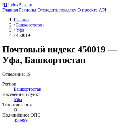
📮
IndexBase
.ru
Главная
Регионы
Отследить посылку
О проекте
API
Главная
/
Башкортостан
/
Уфа
/
450019
Почтовый индекс
450019
—
Уфа, Башкортостан
Отделение: 19
Регион
Башкортостан
Населённый пункт
Уфа
Тип отделения
О
Подчинённое ОПС
450999