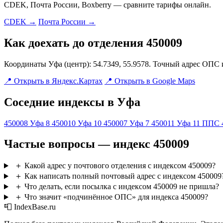
CDEK, Почта России, Boxberry — сравните тарифы онлайн.
CDEK →
Почта России →
Как доехать до отделения 450009
Координаты Уфа (центр): 54.7349, 55.9578. Точный адрес ОПС 
📍 Открыть в Яндекс.Картах
📍 Открыть в Google Maps
Соседние индексы в Уфа
450008
Уфа 8
450010
Уфа 10
450007
Уфа 7
450011
Уфа 11 ППС
Частые вопросы — индекс 450009
＋
Какой адрес у почтового отделения с индексом 450009?
＋
Как написать полный почтовый адрес с индексом 450009
＋
Что делать, если посылка с индексом 450009 не пришла?
＋
Что значит «подчинённое ОПС» для индекса 450009?
📮 IndexBase.ru