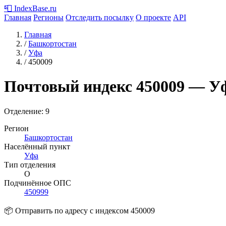
📮
IndexBase
.ru
Главная
Регионы
Отследить посылку
О проекте
API
Главная
/
Башкортостан
/
Уфа
/
450009
Почтовый индекс
450009
— Уф
Отделение: 9
Регион
Башкортостан
Населённый пункт
Уфа
Тип отделения
О
Подчинённое ОПС
450999
📦 Отправить по адресу с индексом 450009