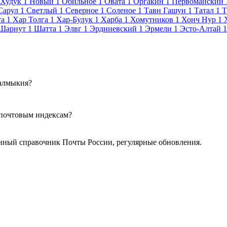
Худук
1
Новый
1
Обильное
1
Овата
1
Оргакин
1
Первомайский
Сарул
1
Светлый
1
Северное
1
Соленое
1
Тавн Гашун
1
Татал
1
Т
та
1
Хар Толга
1
Хар-Булук
1
Харба
1
Хомутников
1
Хонч Нур
1
Шарнут
1
Шатта
1
Элвг
1
Эрдниевский
1
Эрмели
1
Эсто-Алтай
1
Калмыкия?
 почтовым индексам?
нный справочник Почты России, регулярные обновления.