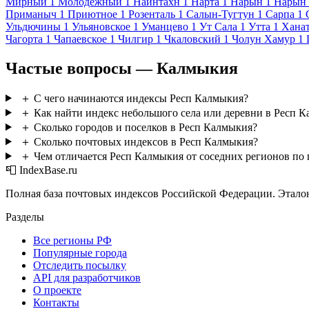
Мирный
1
Молодежный
1
Найнтахн
1
Нарта
1
Нарын
1
Нарын 
Приманыч
1
Приютное
1
Розенталь
1
Салын-Тугтун
1
Сарпа
1
Ульдючины
1
Ульяновское
1
Уманцево
1
Ут Сала
1
Утта
1
Хана
Чагорта
1
Чапаевское
1
Чилгир
1
Чкаловский
1
Чолун Хамур
1
Частые вопросы — Калмыкия
＋
С чего начинаются индексы Респ Калмыкия?
＋
Как найти индекс небольшого села или деревни в Респ 
＋
Сколько городов и поселков в Респ Калмыкия?
＋
Сколько почтовых индексов в Респ Калмыкия?
＋
Чем отличается Респ Калмыкия от соседних регионов по
📮 IndexBase.ru
Полная база почтовых индексов Российской Федерации. Этало
Разделы
Все регионы РФ
Популярные города
Отследить посылку
API для разработчиков
О проекте
Контакты