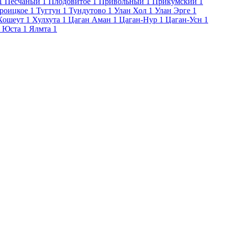
1
Песчаный
1
Плодовитое
1
Привольный
1
Прикумский
1
роицкое
1
Тугтун
1
Тундутово
1
Улан Хол
1
Улан Эрге
1
Хошеут
1
Хулхута
1
Цаган Аман
1
Цаган-Нур
1
Цаган-Усн
1
Юста
1
Ялмта
1