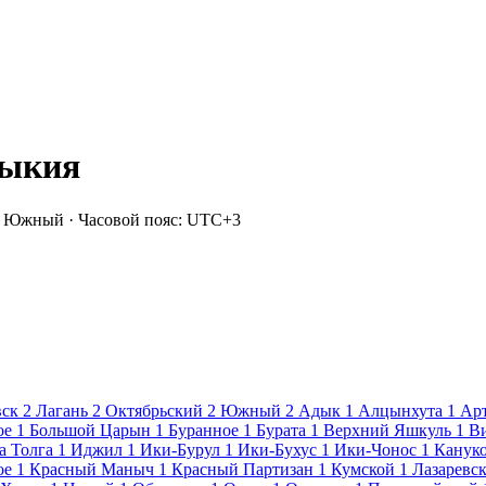
мыкия
: Южный · Часовой пояс: UTC+3
вск
2
Лагань
2
Октябрьский
2
Южный
2
Адык
1
Алцынхута
1
Ар
ое
1
Большой Царын
1
Буранное
1
Бурата
1
Верхний Яшкуль
1
В
а Толга
1
Иджил
1
Ики-Бурул
1
Ики-Бухус
1
Ики-Чонос
1
Канук
ое
1
Красный Маныч
1
Красный Партизан
1
Кумской
1
Лазаревс