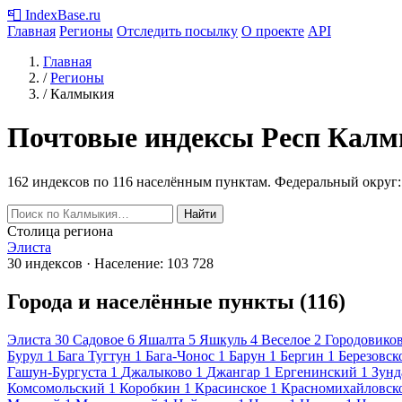
📮
IndexBase
.ru
Главная
Регионы
Отследить посылку
О проекте
API
Главная
/
Регионы
/
Калмыкия
Почтовые индексы Респ Кал
162 индексов по 116 населённым пунктам.
Федеральный округ
Найти
Столица региона
Элиста
30 индексов · Население: 103 728
Города и населённые пункты (116)
Элиста
30
Садовое
6
Яшалта
5
Яшкуль
4
Веселое
2
Городовико
Бурул
1
Бага Тугтун
1
Бага-Чонос
1
Барун
1
Бергин
1
Березовск
Гашун-Бургуста
1
Джалыково
1
Джангар
1
Ергенинский
1
Зунд
Комсомольский
1
Коробкин
1
Красинское
1
Красномихайловск