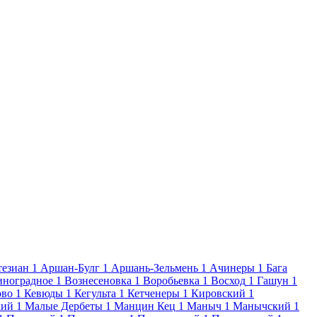
тезиан
1
Аршан-Булг
1
Аршань-Зельмень
1
Ачинеры
1
Бага
иноградное
1
Вознесеновка
1
Воробьевка
1
Восход
1
Гашун
1
ово
1
Кевюды
1
Кегульта
1
Кетченеры
1
Кировский
1
кий
1
Малые Дербеты
1
Манцин Кец
1
Маныч
1
Манычский
1