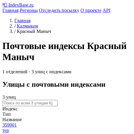
📮
IndexBase
.ru
Главная
Регионы
Отследить посылку
О проекте
API
Главная
/
Калмыкия
/
Красный Маныч
Почтовые индексы Красный
Маныч
1 отделений · 3 улиц с индексами
Улицы с почтовыми индексами
3 улиц
Индекс
Тип
Название
359001
тер