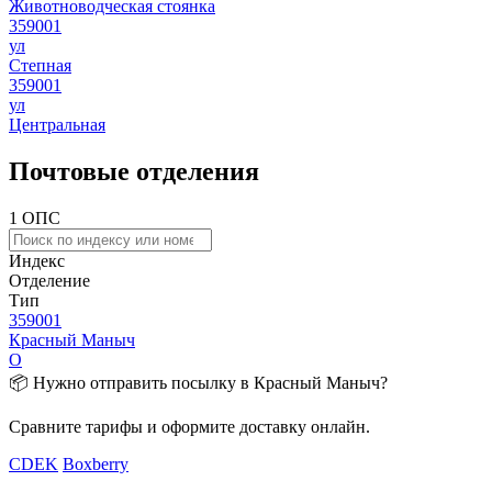
Животноводческая стоянка
359001
ул
Степная
359001
ул
Центральная
Почтовые отделения
1 ОПС
Индекс
Отделение
Тип
359001
Красный Маныч
О
📦 Нужно отправить посылку в Красный Маныч?
Сравните тарифы и оформите доставку онлайн.
CDEK
Boxberry