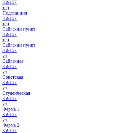
359157
тер
Подстанция
359157
тер
Сайгачий пункт
359157
тер
Сайгачий пункт
359157
ул
Сайгачная
359157
ул
Советская
359157
ул
Студенческая
359157
ул
Ферма 1
359157
ул
Ферма 2
359157