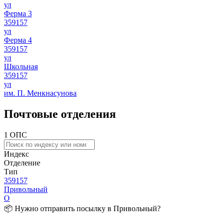
ул
Ферма 3
359157
ул
Ферма 4
359157
ул
Школьная
359157
ул
им. П. Менкнасунова
Почтовые отделения
1 ОПС
Индекс
Отделение
Тип
359157
Привольный
О
📦 Нужно отправить посылку в Привольный?