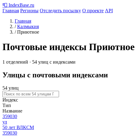
📮
IndexBase
.ru
Главная
Регионы
Отследить посылку
О проекте
API
Главная
/
Калмыкия
/
Приютное
Почтовые индексы Приютное
1 отделений · 54 улиц с индексами
Улицы с почтовыми индексами
54 улиц
Индекс
Тип
Название
359030
ул
50 лет ВЛКСМ
359030