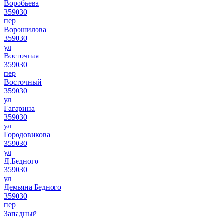
Воробьева
359030
пер
Ворошилова
359030
ул
Восточная
359030
пер
Восточный
359030
ул
Гагарина
359030
ул
Городовикова
359030
ул
Д.Бедного
359030
ул
Демьяна Бедного
359030
пер
Западный