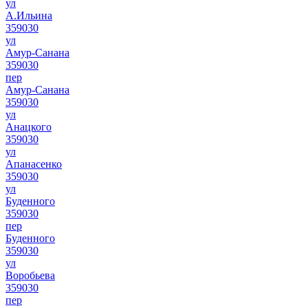
ул
А.Ильина
359030
ул
Амур-Санана
359030
пер
Амур-Санана
359030
ул
Анацкого
359030
ул
Апанасенко
359030
ул
Буденного
359030
пер
Буденного
359030
ул
Воробьева
359030
пер