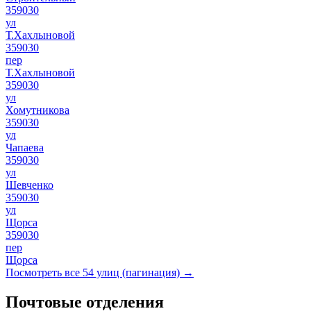
359030
ул
Т.Хахлыновой
359030
пер
Т.Хахлыновой
359030
ул
Хомутникова
359030
ул
Чапаева
359030
ул
Шевченко
359030
ул
Щорса
359030
пер
Щорса
Посмотреть все 54 улиц (пагинация) →
Почтовые отделения