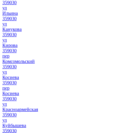
359030
ул
Ильина
359030
ул
Канукова
359030
ул
Кирова
359030
пер
Комсомольский
359030
ул
Косиева
359030
пер
Косиева
359030
ул
Красноармейская
359030
ул
Куйбышева
359030