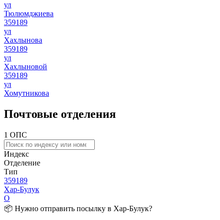
ул
Тюлюмджиева
359189
ул
Хахлынова
359189
ул
Хахлыновой
359189
ул
Хомутникова
Почтовые отделения
1 ОПС
Индекс
Отделение
Тип
359189
Хар-Булук
О
📦 Нужно отправить посылку в Хар-Булук?