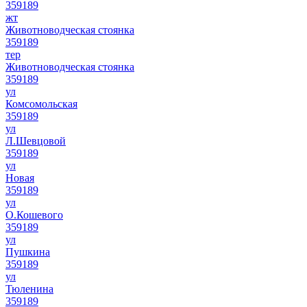
359189
жт
Животноводческая стоянка
359189
тер
Животноводческая стоянка
359189
ул
Комсомольская
359189
ул
Л.Шевцовой
359189
ул
Новая
359189
ул
О.Кошевого
359189
ул
Пушкина
359189
ул
Тюленина
359189