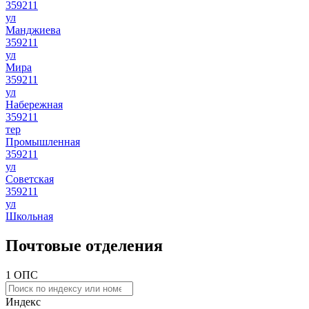
359211
ул
Манджиева
359211
ул
Мира
359211
ул
Набережная
359211
тер
Промышленная
359211
ул
Советская
359211
ул
Школьная
Почтовые отделения
1 ОПС
Индекс