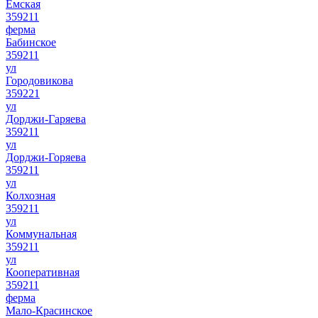
Ёмская
359211
ферма
Бабинское
359211
ул
Городовикова
359221
ул
Дорджи-Гаряева
359211
ул
Дорджи-Горяева
359211
ул
Колхозная
359211
ул
Коммунальная
359211
ул
Кооперативная
359211
ферма
Мало-Красинское