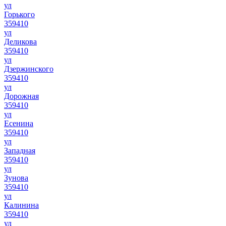
ул
Горького
359410
ул
Деликова
359410
ул
Дзержинского
359410
ул
Дорожная
359410
ул
Есенина
359410
ул
Западная
359410
ул
Зунова
359410
ул
Калинина
359410
ул