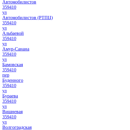
Автомобилистов
359410
ул
Автомобилистов (РТПЦ)
359410
ул
Альбаевой
359410
ул
Амур-Санана
359410
ул
Бамовская
359410
пер
Буденного
359410
ул
Бураева
359410
ул
Вишневая
359410
ул
Волгоградская