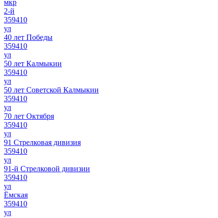
мкр
2-й
359410
ул
40 лет Победы
359410
ул
50 лет Калмыкии
359410
ул
50 лет Советской Калмыкии
359410
ул
70 лет Октября
359410
ул
91 Стрелковая дивизия
359410
ул
91-й Стрелковой дивизии
359410
ул
Ёмская
359410
ул