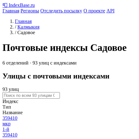
📮
IndexBase
.ru
Главная
Регионы
Отследить посылку
О проекте
API
Главная
/
Калмыкия
/
Садовое
Почтовые индексы Садовое
6 отделений · 93 улиц с индексами
Улицы с почтовыми индексами
93 улиц
Индекс
Тип
Название
359410
мкр
1-й
359410