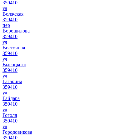
359410
ул
Волжская
359410
пер
Ворошилова
359410
ул
Восточная
359410
ул
Высоцкого
359410
ул
Гагарина
359410
ул
Гайдара
359410
ул
Гоголя
359410
ул
Городовикова
359410