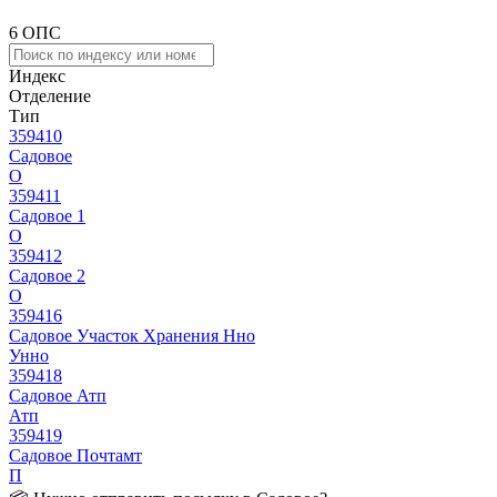
6 ОПС
Индекс
Отделение
Тип
359410
Садовое
О
359411
Садовое 1
О
359412
Садовое 2
О
359416
Садовое Участок Хранения Нно
Унно
359418
Садовое Атп
Атп
359419
Садовое Почтамт
П