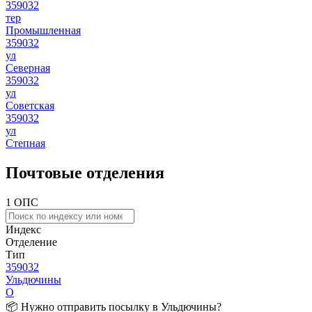
359032
тер
Промышленная
359032
ул
Северная
359032
ул
Советская
359032
ул
Степная
Почтовые отделения
1 ОПС
Индекс
Отделение
Тип
359032
Ульдючины
О
📦 Нужно отправить посылку в Ульдючины?