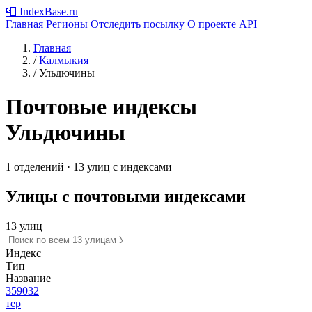
📮
IndexBase
.ru
Главная
Регионы
Отследить посылку
О проекте
API
Главная
/
Калмыкия
/
Ульдючины
Почтовые индексы
Ульдючины
1 отделений · 13 улиц с индексами
Улицы с почтовыми индексами
13 улиц
Индекс
Тип
Название
359032
тер