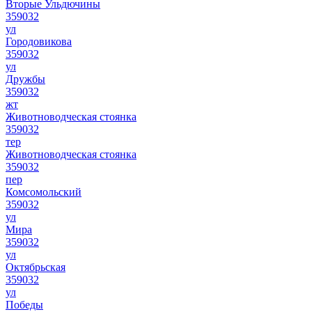
Вторые Ульдючины
359032
ул
Городовикова
359032
ул
Дружбы
359032
жт
Животноводческая стоянка
359032
тер
Животноводческая стоянка
359032
пер
Комсомольский
359032
ул
Мира
359032
ул
Октябрьская
359032
ул
Победы