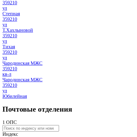
359210
ул
Степная
359210
ул
Т.Хахлыновой
359210
ул
Тихая
359210
ул
Чародинская МЖС
359210
кв-л
Чародинская МЖС
359210
ул
Юбилейная
Почтовые отделения
1 ОПС
Индекс