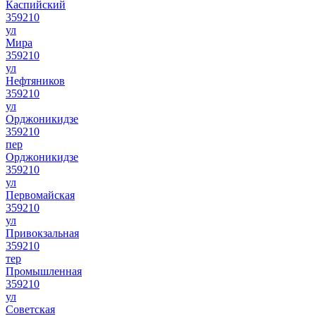
Каспийский
359210
ул
Мира
359210
ул
Нефтяников
359210
ул
Орджоникидзе
359210
пер
Орджоникидзе
359210
ул
Первомайская
359210
ул
Привокзальная
359210
тер
Промышленная
359210
ул
Советская