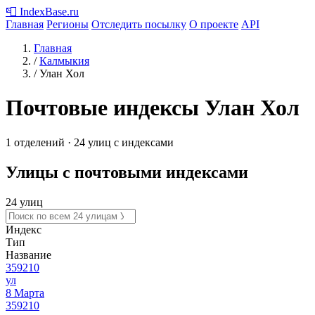
📮
IndexBase
.ru
Главная
Регионы
Отследить посылку
О проекте
API
Главная
/
Калмыкия
/
Улан Хол
Почтовые индексы Улан Хол
1 отделений · 24 улиц с индексами
Улицы с почтовыми индексами
24 улиц
Индекс
Тип
Название
359210
ул
8 Марта
359210