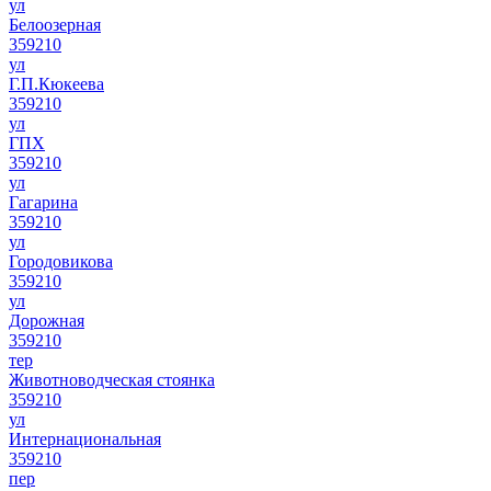
ул
Белоозерная
359210
ул
Г.П.Кюкеева
359210
ул
ГПХ
359210
ул
Гагарина
359210
ул
Городовикова
359210
ул
Дорожная
359210
тер
Животноводческая стоянка
359210
ул
Интернациональная
359210
пер