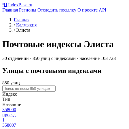
📮
IndexBase
.ru
Главная
Регионы
Отследить посылку
О проекте
API
Главная
/
Калмыкия
/
Элиста
Почтовые индексы Элиста
30 отделений · 850 улиц с индексами · население 103 728
Улицы с почтовыми индексами
850 улиц
Индекс
Тип
Название
358000
проезд
1
358007