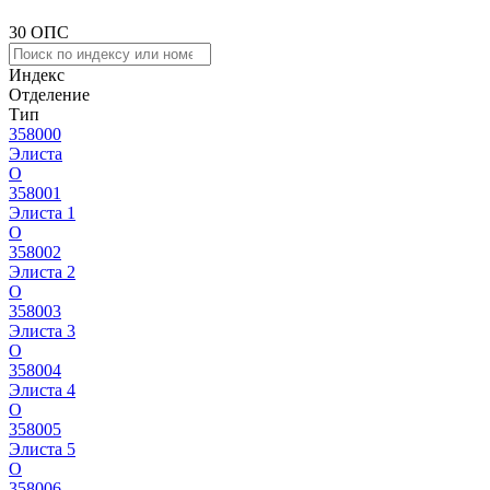
30 ОПС
Индекс
Отделение
Тип
358000
Элиста
О
358001
Элиста 1
О
358002
Элиста 2
О
358003
Элиста 3
О
358004
Элиста 4
О
358005
Элиста 5
О
358006