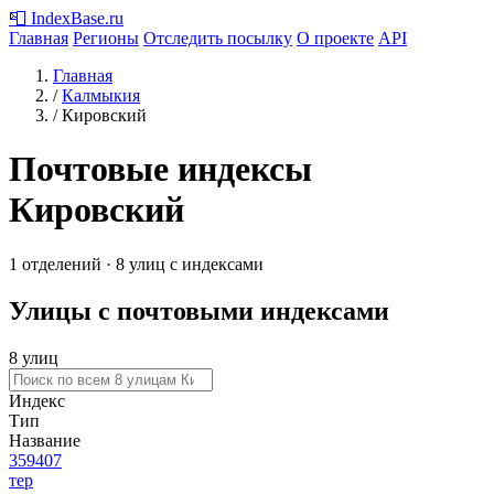
📮
IndexBase
.ru
Главная
Регионы
Отследить посылку
О проекте
API
Главная
/
Калмыкия
/
Кировский
Почтовые индексы
Кировский
1 отделений · 8 улиц с индексами
Улицы с почтовыми индексами
8 улиц
Индекс
Тип
Название
359407
тер