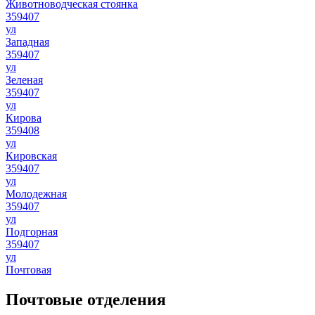
Животноводческая стоянка
359407
ул
Западная
359407
ул
Зеленая
359407
ул
Кирова
359408
ул
Кировская
359407
ул
Молодежная
359407
ул
Подгорная
359407
ул
Почтовая
Почтовые отделения