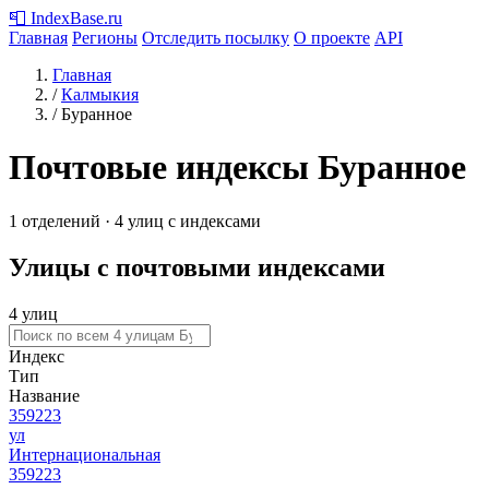
📮
IndexBase
.ru
Главная
Регионы
Отследить посылку
О проекте
API
Главная
/
Калмыкия
/
Буранное
Почтовые индексы Буранное
1 отделений · 4 улиц с индексами
Улицы с почтовыми индексами
4 улиц
Индекс
Тип
Название
359223
ул
Интернациональная
359223