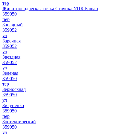
тер
Животноводческая точка Стоянка УПК Башан
359050
пер
Западный
359052
ул
Заречная
359052
ул
Звездная
359052
ул
Зеленая
359050
тер
Зерносклад
359050
ул
Зигуненко
359050
пер
Зоотехнический
359050
ул