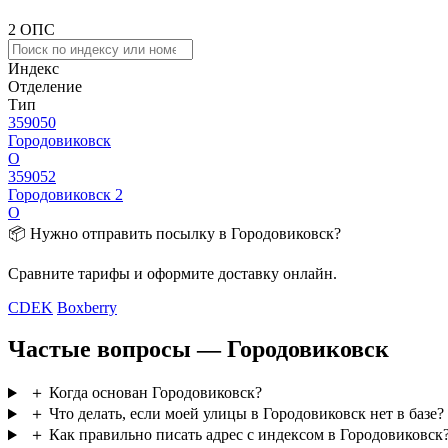
2 ОПС
Индекс
Отделение
Тип
359050
Городовиковск
О
359052
Городовиковск 2
О
📦 Нужно отправить посылку в Городовиковск?
Сравните тарифы и оформите доставку онлайн.
CDEK
Boxberry
Частые вопросы — Городовиковск
＋
Когда основан Городовиковск?
＋
Что делать, если моей улицы в Городовиковск нет в базе?
＋
Как правильно писать адрес с индексом в Городовиковск