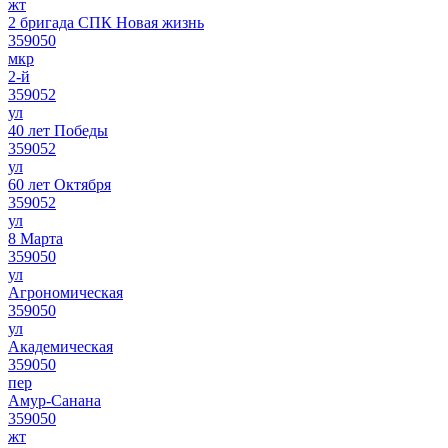
жт
2 бригада СПК Новая жизнь
359050
мкр
2-й
359052
ул
40 лет Победы
359052
ул
60 лет Октября
359052
ул
8 Марта
359050
ул
Агрономическая
359050
ул
Академическая
359050
пер
Амур-Санана
359050
жт