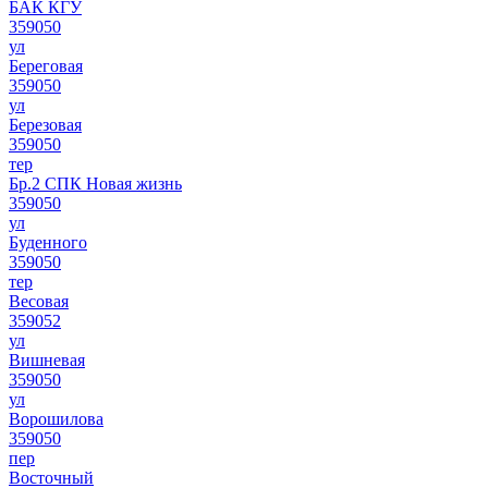
БАК КГУ
359050
ул
Береговая
359050
ул
Березовая
359050
тер
Бр.2 СПК Новая жизнь
359050
ул
Буденного
359050
тер
Весовая
359052
ул
Вишневая
359050
ул
Ворошилова
359050
пер
Восточный