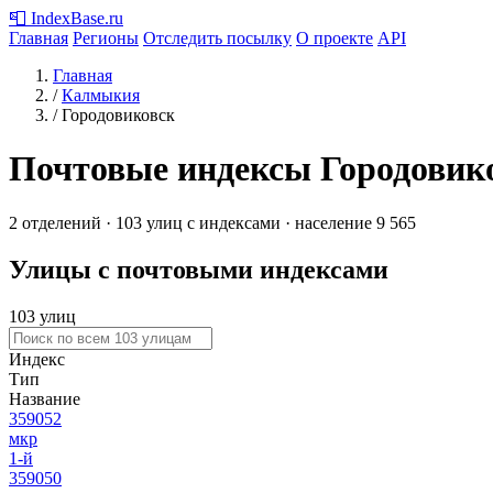
📮
IndexBase
.ru
Главная
Регионы
Отследить посылку
О проекте
API
Главная
/
Калмыкия
/
Городовиковск
Почтовые индексы Городовик
2 отделений · 103 улиц с индексами · население 9 565
Улицы с почтовыми индексами
103 улиц
Индекс
Тип
Название
359052
мкр
1-й
359050