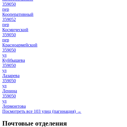
359050
пер
Кооперативный
359052
пер
Космический
359050
пер
Красноармейский
359050
ул
Куйбышева
359050
ул
Лазарева
359050
ул
Ленина
359050
ул
Лермонтова
Посмотреть все 103 улиц (пагинация) →
Почтовые отделения