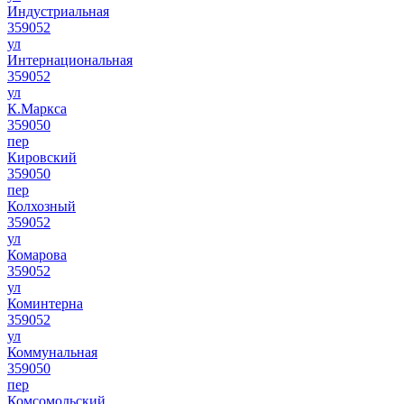
Индустриальная
359052
ул
Интернациональная
359052
ул
К.Маркса
359050
пер
Кировский
359050
пер
Колхозный
359052
ул
Комарова
359052
ул
Коминтерна
359052
ул
Коммунальная
359050
пер
Комсомольский