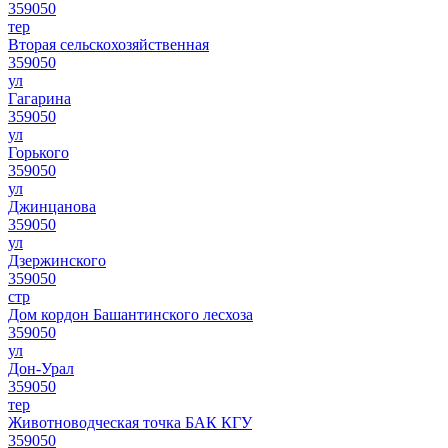
359050
тер
Вторая сельскохозяйственная
359050
ул
Гагарина
359050
ул
Горького
359050
ул
Джинцанова
359050
ул
Дзержинского
359050
стр
Дом кордон Башантинского лесхоза
359050
ул
Дон-Урал
359050
тер
Животноводческая точка БАК КГУ
359050