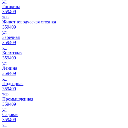
ул
Гагарина
359409
тер
Животноводческая стоянка
359409
ул
Заречная
359409
ул
Колхозная
359409
ул
Ленина
359409
ул
Подгорная
359409
тер
Промышленная
359409
ул
Садовая
359409
ул