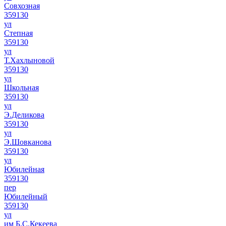
Совхозная
359130
ул
Степная
359130
ул
Т.Хахлыновой
359130
ул
Школьная
359130
ул
Э.Деликова
359130
ул
Э.Шовканова
359130
ул
Юбилейная
359130
пер
Юбилейный
359130
ул
им Б.С.Кекеева