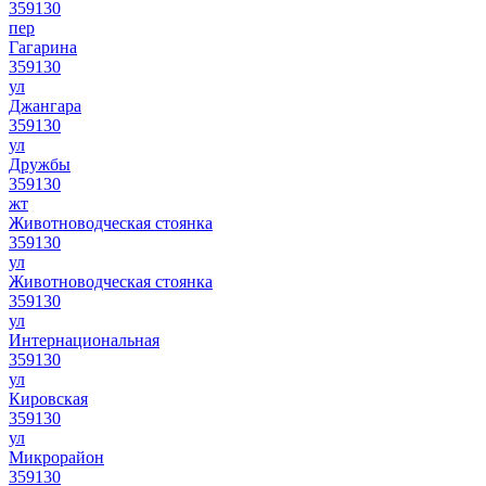
359130
пер
Гагарина
359130
ул
Джангара
359130
ул
Дружбы
359130
жт
Животноводческая стоянка
359130
ул
Животноводческая стоянка
359130
ул
Интернациональная
359130
ул
Кировская
359130
ул
Микрорайон
359130