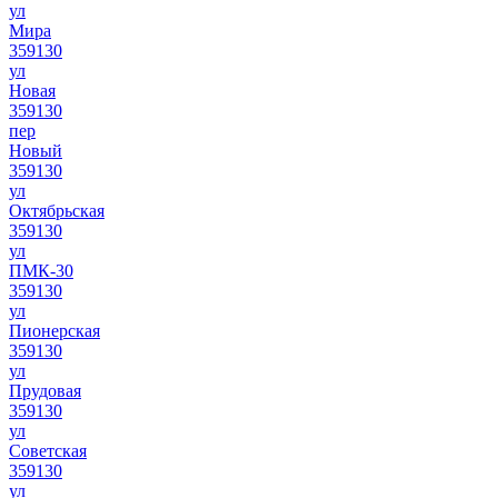
ул
Мира
359130
ул
Новая
359130
пер
Новый
359130
ул
Октябрьская
359130
ул
ПМК-30
359130
ул
Пионерская
359130
ул
Прудовая
359130
ул
Советская
359130
ул