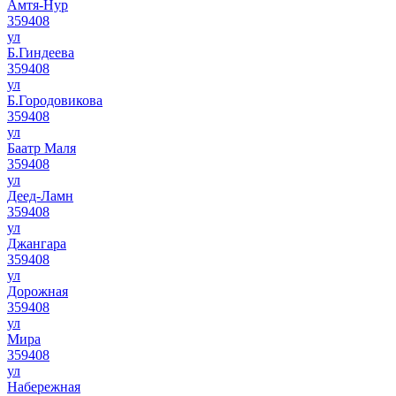
Амтя-Нур
359408
ул
Б.Гиндеева
359408
ул
Б.Городовикова
359408
ул
Баатр Маля
359408
ул
Деед-Ламн
359408
ул
Джангара
359408
ул
Дорожная
359408
ул
Мира
359408
ул
Набережная