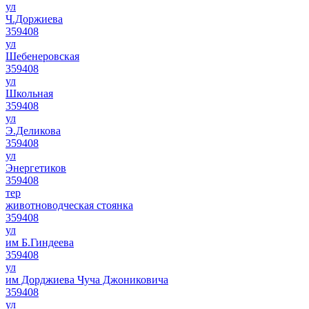
ул
Ч.Доржиева
359408
ул
Шебенеровская
359408
ул
Школьная
359408
ул
Э.Деликова
359408
ул
Энергетиков
359408
тер
животноводческая стоянка
359408
ул
им Б.Гиндеева
359408
ул
им Дорджиева Чуча Джониковича
359408
ул