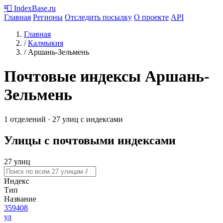
📮
IndexBase
.ru
Главная
Регионы
Отследить посылку
О проекте
API
Главная
/
Калмыкия
/
Аршань-Зельмень
Почтовые индексы Аршань-
Зельмень
1 отделений · 27 улиц с индексами
Улицы с почтовыми индексами
27 улиц
Индекс
Тип
Название
359408
ул