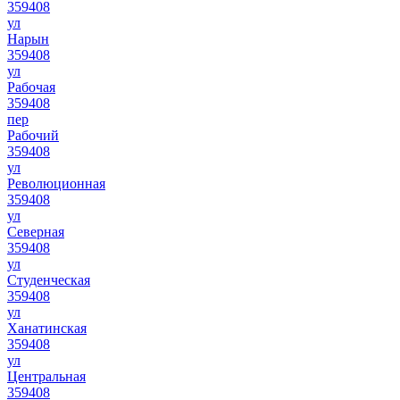
359408
ул
Нарын
359408
ул
Рабочая
359408
пер
Рабочий
359408
ул
Революционная
359408
ул
Северная
359408
ул
Студенческая
359408
ул
Ханатинская
359408
ул
Центральная
359408