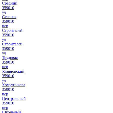
Средний
359010
ул
Степная
359010
пер
Строителей
359010
ул
Строителей
359010
ул
Трудовая
359010
пер
Ульяновский
359010
ул
Хомутникова
359010
пер
Центральный
359010
пер
Школьный