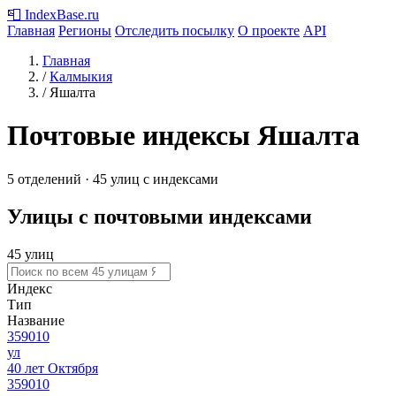
📮
IndexBase
.ru
Главная
Регионы
Отследить посылку
О проекте
API
Главная
/
Калмыкия
/
Яшалта
Почтовые индексы Яшалта
5 отделений · 45 улиц с индексами
Улицы с почтовыми индексами
45 улиц
Индекс
Тип
Название
359010
ул
40 лет Октября
359010