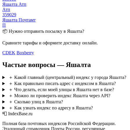
Яшалта Атп
Атп
359029
Яшалта Почтамт
П
📦 Нужно отправить посылку в Яшалта?
Сравните тарифы и оформите доставку онлайн.
CDEK
Boxberry
Частые вопросы — Яшалта
＋
Какой главный (центральный) индекс у города Яшалта?
＋
Как правильно писать адрес с индексом в Яшалта?
＋
Что делать, если моей улицы в Яшалта нет в базе?
＋
Можно ли проверить индекс Яшалта через API?
＋
Сколько улиц в Яшалта?
＋
Как узнать индекс по адресу в Яшалта?
📮 IndexBase.ru
Полная база почтовых индексов Российской Федерации.
Эталонный справочник Почты России, регулярные