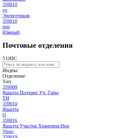
359010
ул
Энергетиков
359010
пер
Южный
Почтовые отделения
5 ОПС
Индекс
Отделение
Тип
359009
Яшалта Почтамт Уч. Тары
ТИ
359010
Яшалта
О
359016
Яшалта Участок Хранения Нно
Унно
359019