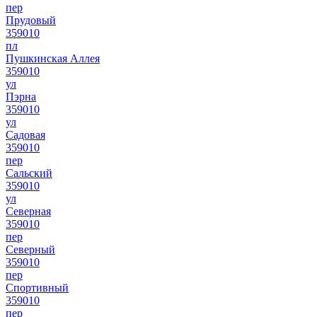
пер
Прудовый
359010
пл
Пушкинская Аллея
359010
ул
Пэрна
359010
ул
Садовая
359010
пер
Сальский
359010
ул
Северная
359010
пер
Северный
359010
пер
Спортивный
359010
пер