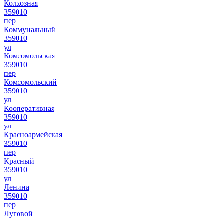
Колхозная
359010
пер
Коммунальный
359010
ул
Комсомольская
359010
пер
Комсомольский
359010
ул
Кооперативная
359010
ул
Красноармейская
359010
пер
Красный
359010
ул
Ленина
359010
пер
Луговой