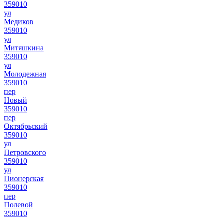
359010
ул
Медиков
359010
ул
Митяшкина
359010
ул
Молодежная
359010
пер
Новый
359010
пер
Октябрьский
359010
ул
Петровского
359010
ул
Пионерская
359010
пер
Полевой
359010