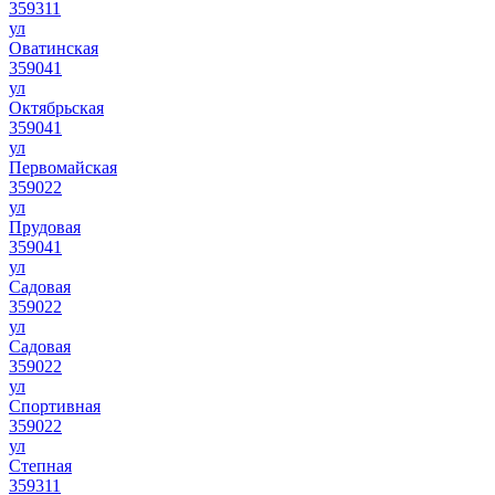
359311
ул
Оватинская
359041
ул
Октябрьская
359041
ул
Первомайская
359022
ул
Прудовая
359041
ул
Садовая
359022
ул
Садовая
359022
ул
Спортивная
359022
ул
Степная
359311