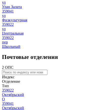
ул
Улан Залата
359041
ул
Физкультурная
359022
ул
Центральная
359022
пер
Школьный
Почтовые отделения
2 ОПС
Индекс
Отделение
Тип
359022
Октябрьский
О
359041
Октябрьский